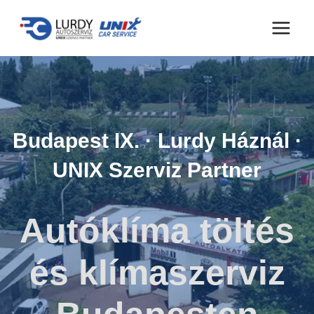
Skip
to
content
Budapest IX. · Lurdy Háznál ·
UNIX Szerviz Partner
Autóklíma töltés
és klímaszerviz