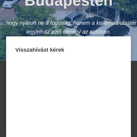
Budapesten
…hogy nyáron ne a forróság, hanem a kellemes utastér
legyen az első élmény az autóban.
Visszahívást kérek