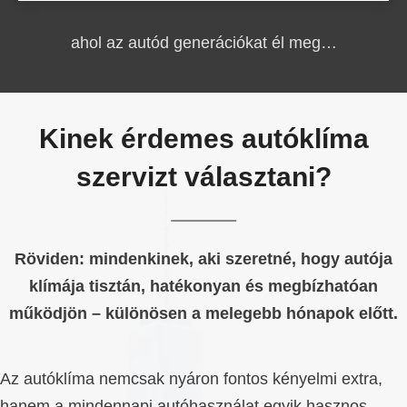
ahol az autód generációkat él meg…
Kinek érdemes autóklíma
szervizt választani?
Röviden: mindenkinek, aki szeretné, hogy autója
klímája tisztán, hatékonyan és megbízhatóan
működjön – különösen a melegebb hónapok előtt.
Az autóklíma nemcsak nyáron fontos kényelmi extra,
hanem a mindennapi autóhasználat egyik hasznos