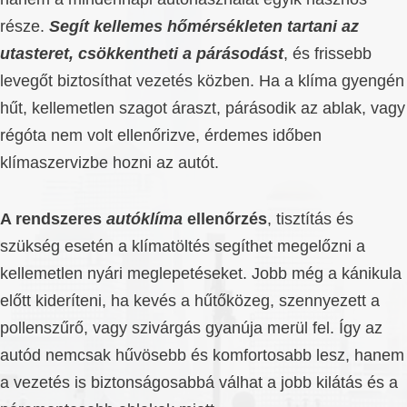
része.
Segít kellemes hőmérsékleten tartani az
utasteret, csökkentheti a párásodást
, és frissebb
levegőt biztosíthat vezetés közben. Ha a klíma gyengén
hűt, kellemetlen szagot áraszt, párásodik az ablak, vagy
régóta nem volt ellenőrizve, érdemes időben
klímaszervizbe hozni az autót.
A rendszeres
autóklíma
ellenőrzés
, tisztítás és
szükség esetén a klímatöltés segíthet megelőzni a
kellemetlen nyári meglepetéseket. Jobb még a kánikula
előtt kideríteni, ha kevés a hűtőközeg, szennyezett a
pollenszűrő, vagy szivárgás gyanúja merül fel. Így az
autód nemcsak hűvösebb és komfortosabb lesz, hanem
a vezetés is biztonságosabbá válhat a jobb kilátás és a